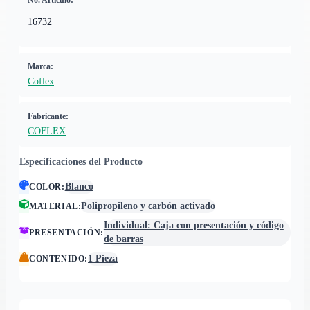
No. Artículo:
16732
Marca:
Coflex
Fabricante:
COFLEX
Especificaciones del Producto
Blanco
COLOR
:
Polipropileno y carbón activado
MATERIAL
:
Individual: Caja con presentación y código
PRESENTACIÓN
:
de barras
1 Pieza
CONTENIDO
: