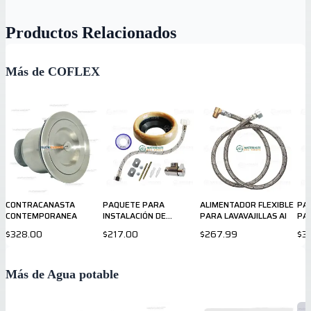
Productos Relacionados
Más de COFLEX
CONTRACANASTA
PAQUETE PARA
ALIMENTADOR FLEXIBLE
PA
CONTEMPORANEA
INSTALACIÓN DE
PARA LAVAVAJILLAS AI
PAR
SANITARIO COFLEX
GAS
$328.00
$217.00
$267.99
$3
Más de Agua potable