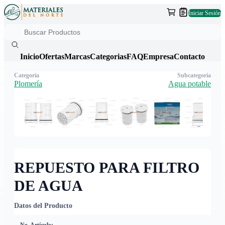
Iniciar Sesión
Inicio
Ofertas
Marcas
Categorias
FAQ
Empresa
Contacto
Categoría
Subcategoría
Plomería
Agua potable
REPUESTO PARA FILTRO
DE AGUA
Datos del Producto