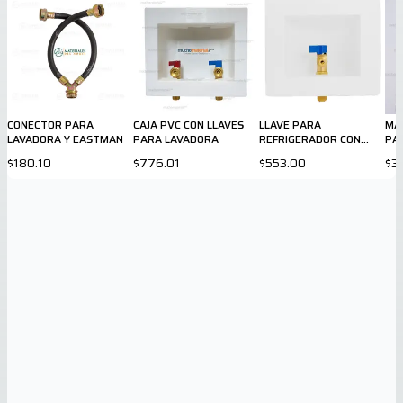
CONECTOR PARA
CAJA PVC CON LLAVES
LLAVE PARA
MA
LAVADORA Y EASTMAN
PARA LAVADORA
REFRIGERADOR CON
PA
CAJA DE PLASTICO
$180.10
$776.01
$553.00
$3