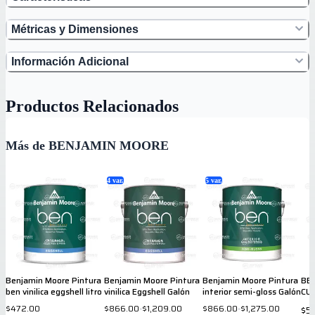
Métricas y Dimensiones
Información Adicional
Productos Relacionados
Más de BENJAMIN MOORE
4
var.
5
var.
Benjamin Moore Pintura
Benjamin Moore Pintura
Benjamin Moore Pintura
BE
ben vinilica eggshell litro
vinilica Eggshell Galón
interior semi-gloss Galón
CU
VIN
$472.00
$866.00
-
$1,209.00
$866.00
-
$1,275.00
$5
BRI