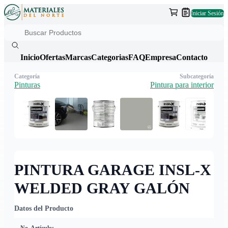
Iniciar Sesión
Inicio
Ofertas
Marcas
Categorias
FAQ
Empresa
Contacto
Categoría
Subcategoría
Pinturas
Pintura para interior
PINTURA GARAGE INSL-X
WELDED GRAY GALÓN
Datos del Producto