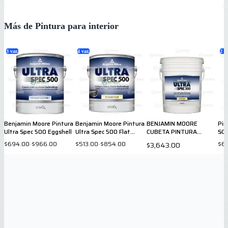
Más de Pintura para interior
3
var.
4
var.
2
va
Benjamin Moore Pintura
Benjamin Moore Pintura
BENJAMIN MOORE
Pin
Ultra Spec 500 Eggshell
Ultra Spec 500 Flat
CUBETA PINTURA
SC
galón
INTERIOR ULTRA SPEC
Cu
$694.00
-
$966.00
$513.00
-
$854.00
$6,
$3,643.00
FLAT BASE 1X