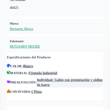
No. Artículo:
40425
Marca:
Benjamin Moore
Fabricante:
BENJAMIN MOORE
Especificaciones del Producto
Blanco
COLOR
:
Fórmula industrial
MATERIAL
:
Individual: Galón con presentación y código
PRESENTACIÓN
:
de barra
1 Pieza
CONTENIDO
: