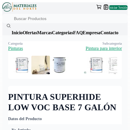
Iniciar Sesión
Inicio
Ofertas
Marcas
Categorias
FAQ
Empresa
Contacto
Categoría
Subcategoría
Pinturas
Pintura para interior
PINTURA SUPERHIDE
LOW VOC BASE 7 GALÓN
Datos del Producto