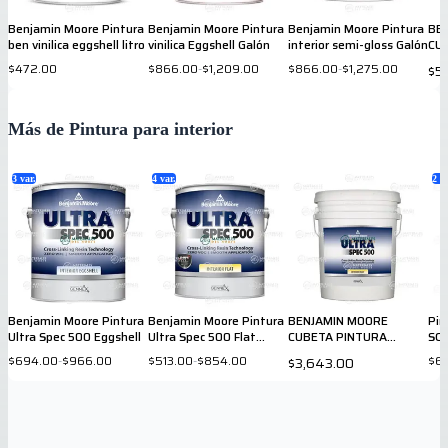
Benjamin Moore Pintura
Benjamin Moore Pintura
Benjamin Moore Pintura
BE
ben vinilica eggshell litro
vinilica Eggshell Galón
interior semi-gloss Galón
CU
VIN
$472.00
$866.00
-
$1,209.00
$866.00
-
$1,275.00
$5
BRI
Más de Pintura para interior
3
var.
4
var.
2
va
Benjamin Moore Pintura
Benjamin Moore Pintura
BENJAMIN MOORE
Pin
Ultra Spec 500 Eggshell
Ultra Spec 500 Flat
CUBETA PINTURA
SC
galón
INTERIOR ULTRA SPEC
Cu
$694.00
-
$966.00
$513.00
-
$854.00
$6,
$3,643.00
FLAT BASE 1X