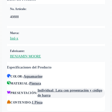
No. Artículo:
40888
Marca:
Insl-x
Fabricante:
BENJAMIN MOORE
Especificaciones del Producto
Aquamarine
COLOR
:
Pintura
MATERIAL
:
Individual: Lata con presentación y código
PRESENTACIÓN
:
de barra
1 Pieza
CONTENIDO
: