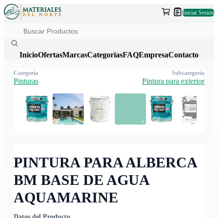
Iniciar Sesión
Inicio
Ofertas
Marcas
Categorias
FAQ
Empresa
Contacto
Categoría
Subcategoría
Pinturas
Pintura para exterior
PINTURA PARA ALBERCA
BM BASE DE AGUA
AQUAMARINE
Datos del Producto