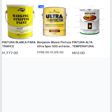
3
var.
PINTURA BLANCA PARA
Benjamin Moore Pintura
PINTURA ALTA
TRAFICO
Ultra Spec 500 exterior
TEMPERATURA
satín
$786.00
-
$1,126.00
$1,777.00
$612.00