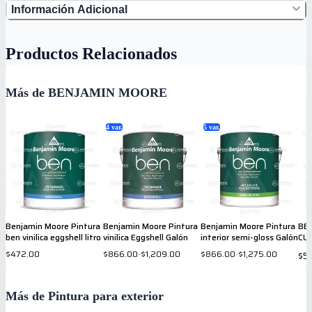
Información Adicional
Productos Relacionados
Más de BENJAMIN MOORE
4
var.
5
var.
Benjamin Moore Pintura
Benjamin Moore Pintura
Benjamin Moore Pintura
BE
ben vinilica eggshell litro
vinilica Eggshell Galón
interior semi-gloss Galón
CU
VIN
$472.00
$866.00
-
$1,209.00
$866.00
-
$1,275.00
$5
BRI
Más de Pintura para exterior