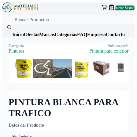
Iniciar Sesión
Inicio
Ofertas
Marcas
Categorias
FAQ
Empresa
Contacto
Categoría
Subcategoría
Pinturas
Pintura para exterior
PINTURA BLANCA PARA
TRAFICO
Datos del Producto