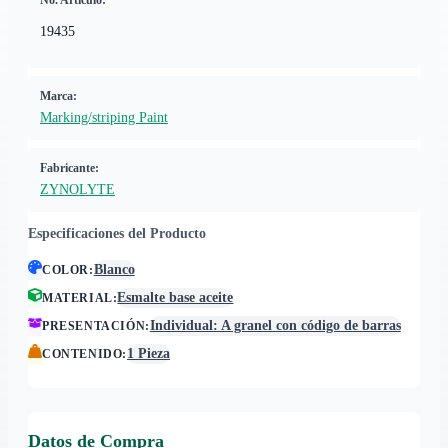
No. Artículo:
19435
Marca:
Marking/striping Paint
Fabricante:
ZYNOLYTE
Especificaciones del Producto
Blanco
COLOR
:
Esmalte base aceite
MATERIAL
:
Individual: A granel con código de barras
PRESENTACIÓN
:
1 Pieza
CONTENIDO
:
Datos de Compra