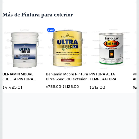
Más de Pintura para exterior
3
var.
BENJAMIN MOORE
Benjamin Moore Pintura
PINTURA ALTA
PI
CUBETA PINTURA
Ultra Spec 500 exterior
TEMPERATURA
AL
INTERIOR ULTRA SPEC
satín
AG
$786.00
-
$1,126.00
$4,425.01
$612.00
$2
EGGSHELL BASE 1X