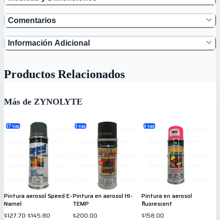
Comentarios
Información Adicional
Productos Relacionados
Más de ZYNOLYTE
17
var.
3
var.
4
var.
Pintura aerosol Speed E-
Pintura en aerosol HI-
Pintura en aerosol
Namel
TEMP
fluorescent
$127.70
-
$145.80
$200.00
$158.00