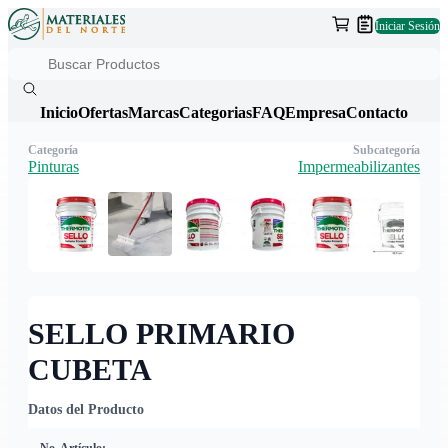
Iniciar Sesión
Inicio
Ofertas
Marcas
Categorias
FAQ
Empresa
Contacto
Categoría
Subcategoría
Pinturas
Impermeabilizantes
SELLO PRIMARIO
CUBETA
Datos del Producto