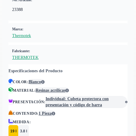
No. Artículo:
23388
Marca:
Thermotek
Fabricante:
THERMOTEK
Especificaciones del Producto
Blanco
COLOR
:
Resinas acrílicas
MATERIAL
:
Individual: Cubeta protectora con
PRESENTACIÓN
:
presentación y código de barra
1 Pieza
CONTENIDO
:
MEDIDA
:
19 l
3.8 l