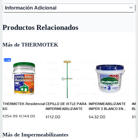
Información Adicional
Productos Relacionados
Más de THERMOTEK
2
var.
THERMOTEK Residencial
CEPILLO DE IXTLE PARA
IMPERMEABILIZANTE
IM
60
IMPERMEABILIZANTE
IMPER 3 BLANCO EN
BL
GALÓN
$354.99
-
$1,149.00
$112.00
$432.00
$1,
Más de Impermeabilizantes