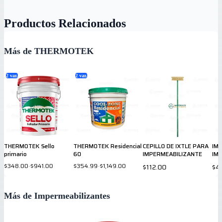
Productos Relacionados
Más de THERMOTEK
2
var.
2
var.
THERMOTEK Sello
THERMOTEK Residencial
CEPILLO DE IXTLE PARA
IM
primario
60
IMPERMEABILIZANTE
IMP
GA
$348.00
-
$941.00
$354.99
-
$1,149.00
$112.00
$4
Más de Impermeabilizantes