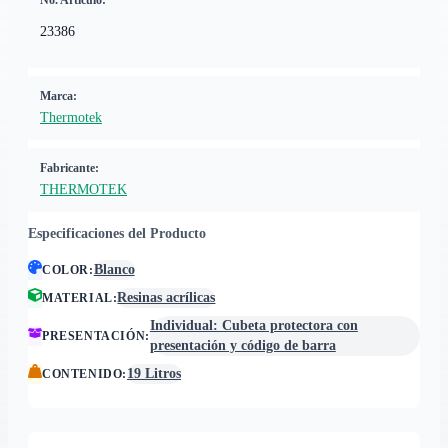
No. Artículo:
23386
Marca:
Thermotek
Fabricante:
THERMOTEK
Especificaciones del Producto
Blanco
COLOR
:
Resinas acrílicas
MATERIAL
:
Individual: Cubeta protectora con
PRESENTACIÓN
:
presentación y código de barra
19 Litros
CONTENIDO
: