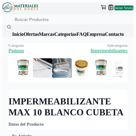
Iniciar Sesión
Inicio
Ofertas
Marcas
Categorias
FAQ
Empresa
Contacto
Categoría
Subcategoría
Pinturas
Impermeabilizantes
IMPERMEABILIZANTE
MAX 10 BLANCO CUBETA
Datos del Producto