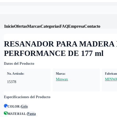
Inicio
Ofertas
Marcas
Categorias
FAQ
Empresa
Contacto
RESANADOR PARA MADERA 
PERFORMANCE DE 177 ml
Datos del Producto
No. Artículo:
Marca:
Fabrican
Minwax
MINW
15378
Especificaciones del Producto
Gris
COLOR
:
Pasta
MATERIAL
: