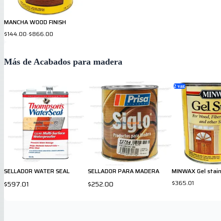
MANCHA WOOD FINISH
$144.00
-
$866.00
Más de Acabados para madera
2
var.
SELLADOR WATER SEAL
SELLADOR PARA MADERA
MINWAX Gel stai
$365.01
$597.01
$252.00