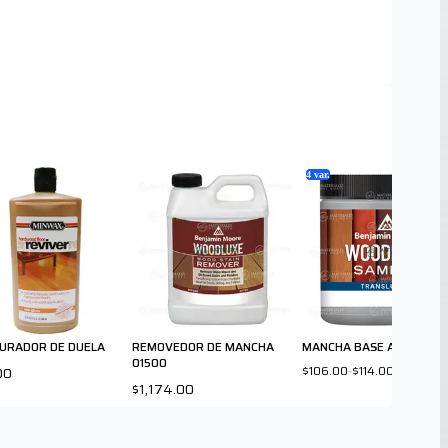
4
var.
URADOR DE DUELA
REMOVEDOR DE MANCHA
MANCHA BASE AGUA SAM
01500
$106.00
-
$114.00
00
$1,174.00