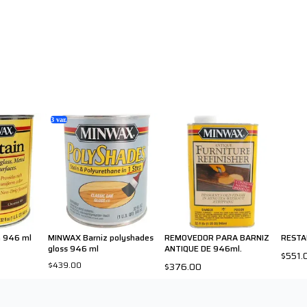
3
var.
n 946 ml
MINWAX Barniz polyshades
REMOVEDOR PARA BARNIZ
RESTA
gloss 946 ml
ANTIQUE DE 946ml.
$551.
$439.00
$376.00