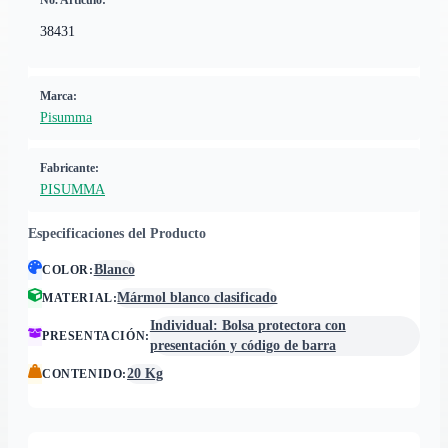
No. Artículo:
38431
Marca:
Pisumma
Fabricante:
PISUMMA
Especificaciones del Producto
Blanco
COLOR
:
Mármol blanco clasificado
MATERIAL
:
Individual: Bolsa protectora con
PRESENTACIÓN
:
presentación y código de barra
20 Kg
CONTENIDO
: