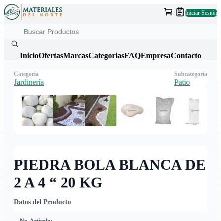
Iniciar Sesión
Inicio
Ofertas
Marcas
Categorias
FAQ
Empresa
Contacto
Categoría
Subcategoría
Jardinería
Patio
PIEDRA BOLA BLANCA DE
2 A 4 “ 20 KG
Datos del Producto