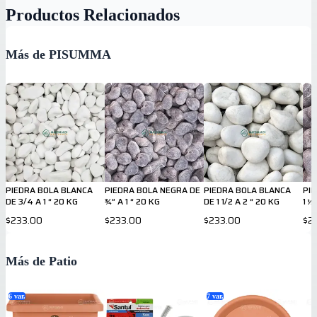
Productos Relacionados
Más de PISUMMA
PIEDRA BOLA BLANCA
PIEDRA BOLA NEGRA DE
PIEDRA BOLA BLANCA
PI
DE 3/4 A 1 “ 20 KG
¾” A 1 “ 20 KG
DE 1 1/2 A 2 “ 20 KG
1 ½
$233.00
$233.00
$233.00
$2
Más de Patio
6
var.
7
var.