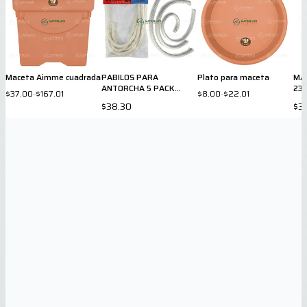
Maceta Aimme cuadrada
PABILOS PARA
Plato para maceta
MA
ANTORCHA 5 PACK
23 
$37.00
-
$167.01
$8.00
-
$22.01
7602
$38.30
$3