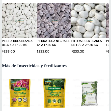
PIEDRA BOLA BLANCA
PIEDRA BOLA NEGRA DE
PIEDRA BOLA BLANCA
PI
DE 3/4 A 1 “ 20 KG
¾” A 1 “ 20 KG
DE 1 1/2 A 2 “ 20 KG
1 ½
$233.00
$233.00
$233.00
$2
Más de Insecticidas y fertilizantes