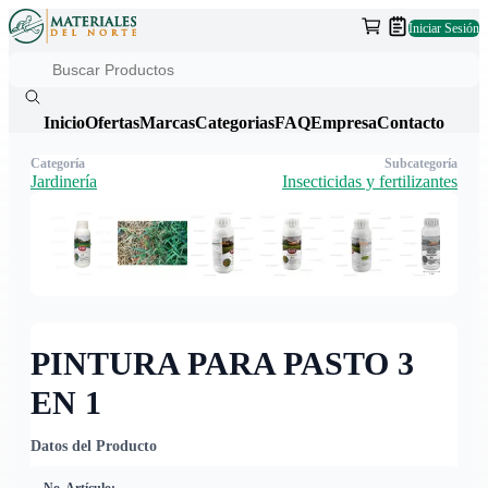
Iniciar Sesión
Inicio
Ofertas
Marcas
Categorias
FAQ
Empresa
Contacto
Categoría
Subcategoría
Jardinería
Insecticidas y fertilizantes
PINTURA PARA PASTO 3
EN 1
Datos del Producto