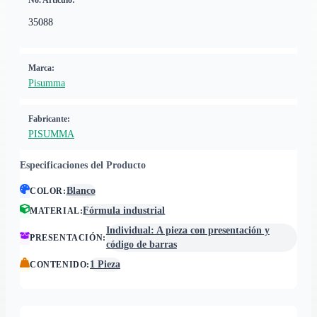
No. Artículo:
35088
Marca:
Pisumma
Fabricante:
PISUMMA
Especificaciones del Producto
Blanco
COLOR
:
Fórmula industrial
MATERIAL
:
Individual: A pieza con presentación y
PRESENTACIÓN
:
código de barras
1 Pieza
CONTENIDO
: