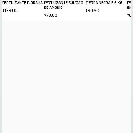
FERTILIZANTE FLORALIA
FERTILIZANTE SULFATO
TIERRA NEGRA 5.6 KG.
FER
DE AMONIO
INO
$139.00
$90.90
NU
$73.00
$6