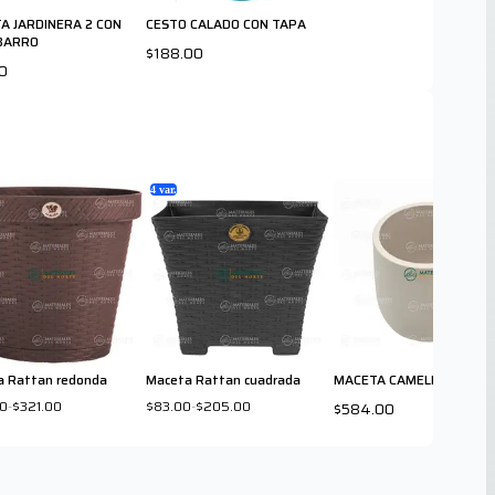
A JARDINERA 2 CON
CESTO CALADO CON TAPA
BARRO
$188.00
0
4
var.
a Rattan redonda
Maceta Rattan cuadrada
MACETA CAMELIA 40 AR
00
-
$321.00
$83.00
-
$205.00
$584.00