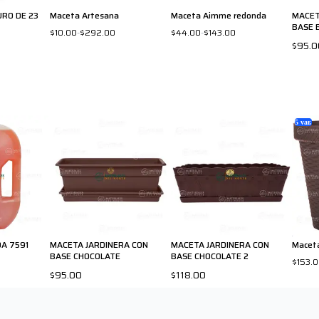
RO DE 23
Maceta Artesana
Maceta Aimme redonda
MACET
BASE 
$10.00
-
$292.00
$44.00
-
$143.00
$95.0
5
var.
DA 7591
MACETA JARDINERA CON
MACETA JARDINERA CON
Macet
BASE CHOCOLATE
BASE CHOCOLATE 2
$153.
$95.00
$118.00