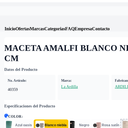
Inicio
Ofertas
Marcas
Categorias
FAQ
Empresa
Contacto
MACETA AMALFI BLANCO NI
CM
Datos del Producto
No. Artículo:
Marca:
Fabrican
La Ardilla
ARDIL
40359
Especificaciones del Producto
COLOR
:
Azul oasis
Blanco niebla
Negro
Rosa satín