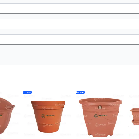
11
var.
10
var.