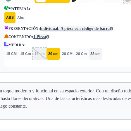
MATERIAL
:
ABS
Abs
Individual: A pieza con código de barra
PRESENTACIÓN
:
1 Pieza
CONTENIDO
:
MEDIDA
:
15 CM
15 Cm
15 cm
20 cm
28 CM
28 Cm
28 cm
un toque moderno y funcional en su espacio exterior. Con un diseño red
asta flores decorativas. Una de las características más destacadas de es
iego constante.