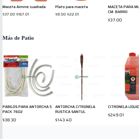
Maceta Aimme cuadrada
Plato para maceta
MACETA PARA MU
CM. BARRO
$37.00
-
$167.01
$8.00
-
$22.01
$37.00
Más de Patio
PABILOS PARA ANTORCHA 5
ANTORCHA CITRONELA
CITRONELA LÍQUI
PACK 7602
RUSTICA SANTUL
$249.01
$38.30
$143.40