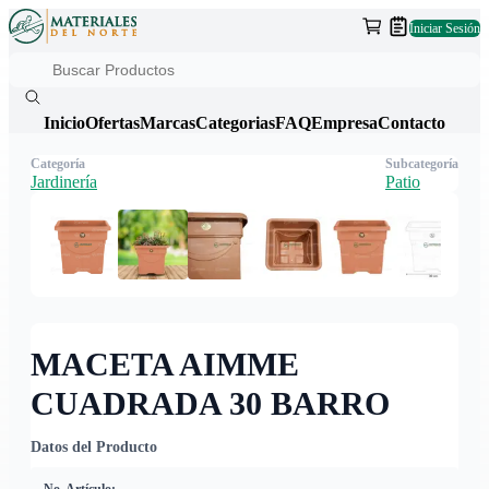
Iniciar Sesión
Inicio
Ofertas
Marcas
Categorias
FAQ
Empresa
Contacto
Categoría
Subcategoría
Jardinería
Patio
MACETA AIMME
CUADRADA 30 BARRO
Datos del Producto