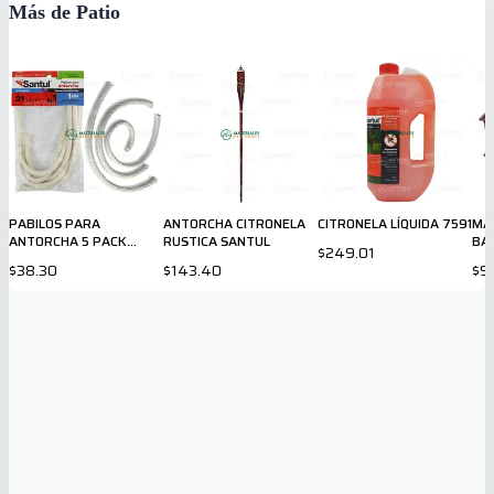
Más de Patio
PABILOS PARA
ANTORCHA CITRONELA
CITRONELA LÍQUIDA 7591
MA
ANTORCHA 5 PACK
RUSTICA SANTUL
BA
$249.01
7602
$38.30
$143.40
$9