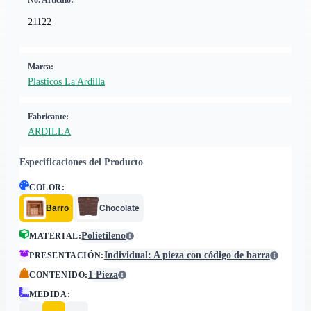
No. Artículo:
21122
Marca:
Plasticos La Ardilla
Fabricante:
ARDILLA
Especificaciones del Producto
COLOR
:
Barro
Chocolate
Polietileno
MATERIAL
:
Individual: A pieza con código de barra
PRESENTACIÓN
:
1 Pieza
CONTENIDO
:
MEDIDA
: