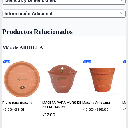
Métricas y Dimensiones
Información Adicional
Productos Relacionados
Más de ARDILLA
7
var.
11
var.
10
v
Plato para maceta
MACETA PARA MURO DE
Maceta Artesana
Ma
23 CM. BARRO
$8.00
-
$22.01
$10.00
-
$292.00
$4
$37.00