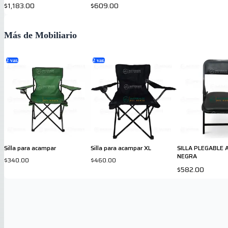
$1,183.00
$609.00
Más de Mobiliario
2
var.
2
var.
Silla para acampar
Silla para acampar XL
SILLA PLEGABLE
NEGRA
$340.00
$460.00
$582.00