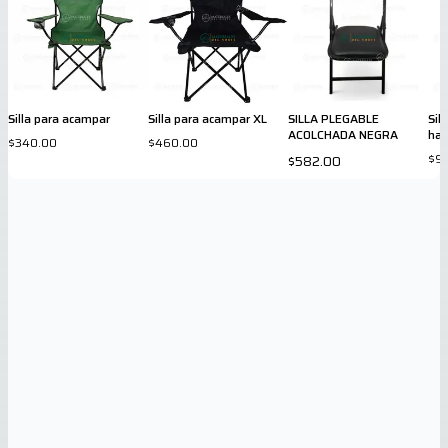
Silla para acampar
Silla para acampar XL
SILLA PLEGABLE
Sil
ACOLCHADA NEGRA
ha
$340.00
$460.00
$9
$582.00