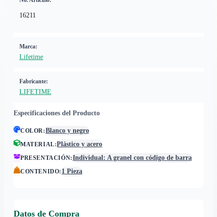
No. Artículo:
16211
Marca:
Lifetime
Fabricante:
LIFETIME
Especificaciones del Producto
Blanco y negro
COLOR
:
Plástico y acero
MATERIAL
:
Individual: A granel con código de barra
PRESENTACIÓN
:
1 Pieza
CONTENIDO
:
Datos de Compra