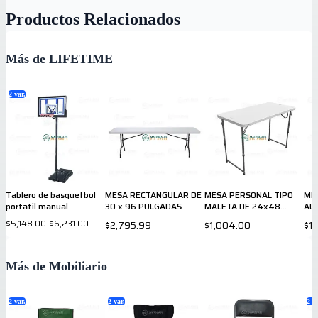
Productos Relacionados
Más de LIFETIME
2
var.
Tablero de basquetbol
MESA RECTANGULAR DE
MESA PERSONAL TIPO
ME
portatil manual
30 x 96 PULGADAS
MALETA DE 24x48
AL
PULGADAS
$5,148.00
-
$6,231.00
$2,795.99
$1,004.00
$1
Más de Mobiliario
2
var.
2
var.
2
va