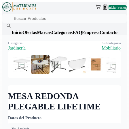
Iniciar Sesión
Inicio
Ofertas
Marcas
Categorias
FAQ
Empresa
Contacto
Categoría
Subcategoría
Jardinería
Mobiliario
MESA REDONDA
PLEGABLE LIFETIME
Datos del Producto