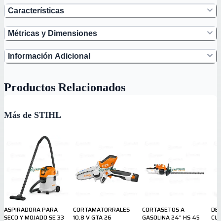
Características
Métricas y Dimensiones
Información Adicional
Productos Relacionados
Más de STIHL
ASPIRADORA PARA
CORTAMATORRALES
CORTASETOS A
DE
SECO Y MOJADO SE 33
10.8 V GTA 26
GASOLINA 24” HS 45
CUR