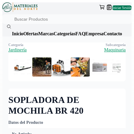
Iniciar Sesión
Inicio
Ofertas
Marcas
Categorias
FAQ
Empresa
Contacto
Categoría
Subcategoría
Jardinería
Maquinaria
SOPLADORA DE
MOCHILA BR 420
Datos del Producto