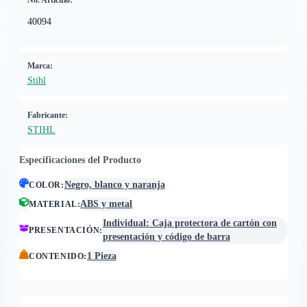
No. Artículo:
40094
Marca:
Stihl
Fabricante:
STIHL
Especificaciones del Producto
Negro, blanco y naranja
COLOR
:
ABS y metal
MATERIAL
:
Individual: Caja protectora de cartón con
PRESENTACIÓN
:
presentación y código de barra
1 Pieza
CONTENIDO
: