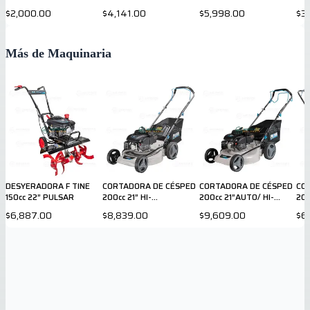
$2,000.00
$4,141.00
$5,998.00
$3
Más de Maquinaria
DESYERADORA F TINE
CORTADORA DE CÉSPED
CORTADORA DE CÉSPED
CO
150cc 22” PULSAR
200cc 21” HI-
200cc 21”AUTO/ HI-
200
WEEL/BOLSA PULSAR
WEEL/BOLSA PULSAR
$6,887.00
$8,839.00
$9,609.00
$6