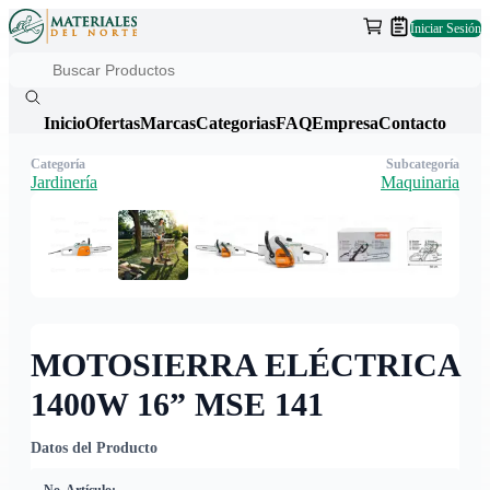
Iniciar Sesión
Inicio
Ofertas
Marcas
Categorias
FAQ
Empresa
Contacto
Categoría
Subcategoría
Jardinería
Maquinaria
MOTOSIERRA ELÉCTRICA
1400W 16” MSE 141
Datos del Producto