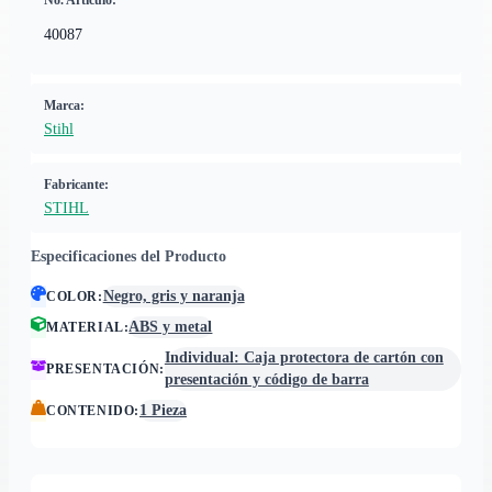
No. Artículo:
40087
Marca:
Stihl
Fabricante:
STIHL
Especificaciones del Producto
Negro, gris y naranja
COLOR
:
ABS y metal
MATERIAL
:
Individual: Caja protectora de cartón con
PRESENTACIÓN
:
presentación y código de barra
1 Pieza
CONTENIDO
: