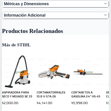
Métricas y Dimensiones
Información Adicional
Productos Relacionados
Más de STIHL
ASPIRADORA PARA
CORTAMATORRALES
CORTASETOS A
DE
SECO Y MOJADO SE 33
10.8 V GTA 26
GASOLINA 24” HS 45
CUR
$2,000.00
$4,141.00
$5,998.00
$3