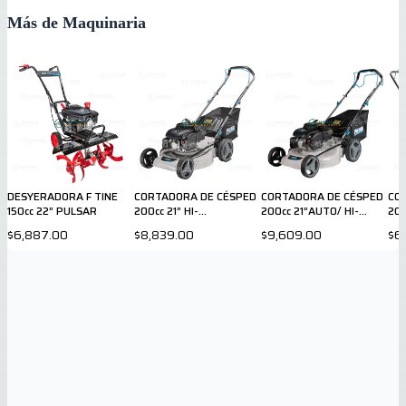
Más de Maquinaria
DESYERADORA F TINE
CORTADORA DE CÉSPED
CORTADORA DE CÉSPED
CO
150cc 22” PULSAR
200cc 21” HI-
200cc 21”AUTO/ HI-
200
WEEL/BOLSA PULSAR
WEEL/BOLSA PULSAR
$6,887.00
$8,839.00
$9,609.00
$6