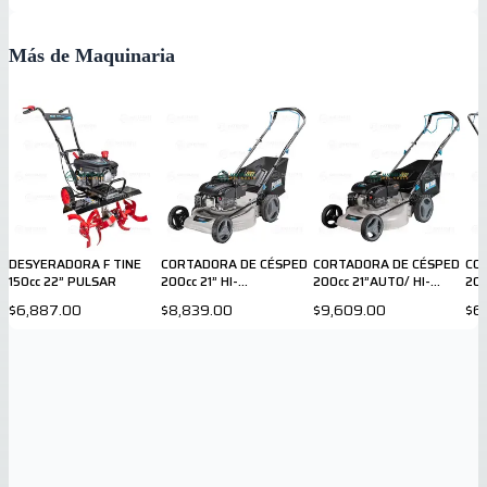
Más de Maquinaria
DESYERADORA F TINE
CORTADORA DE CÉSPED
CORTADORA DE CÉSPED
CO
150cc 22” PULSAR
200cc 21” HI-
200cc 21”AUTO/ HI-
200
WEEL/BOLSA PULSAR
WEEL/BOLSA PULSAR
$6,887.00
$8,839.00
$9,609.00
$6