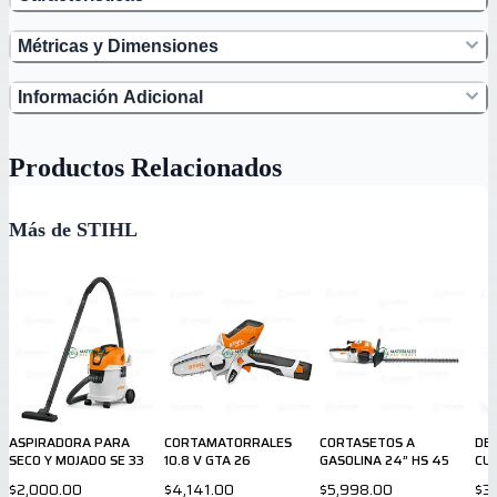
Métricas y Dimensiones
Información Adicional
Productos Relacionados
Más de STIHL
ASPIRADORA PARA
CORTAMATORRALES
CORTASETOS A
DE
SECO Y MOJADO SE 33
10.8 V GTA 26
GASOLINA 24” HS 45
CUR
$2,000.00
$4,141.00
$5,998.00
$3