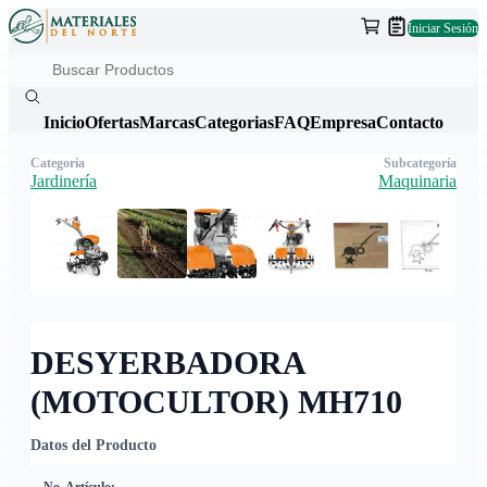
Iniciar Sesión
Inicio
Ofertas
Marcas
Categorias
FAQ
Empresa
Contacto
Categoría
Subcategoría
Jardinería
Maquinaria
DESYERBADORA
(MOTOCULTOR) MH710
Datos del Producto