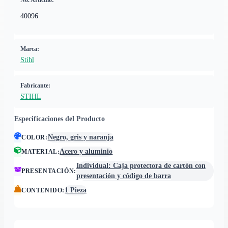
No. Artículo:
40096
Marca:
Stihl
Fabricante:
STIHL
Especificaciones del Producto
Negro, gris y naranja
COLOR
:
Acero y aluminio
MATERIAL
:
Individual: Caja protectora de cartón con
PRESENTACIÓN
:
presentación y código de barra
1 Pieza
CONTENIDO
: