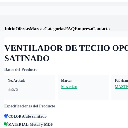
Inicio
Ofertas
Marcas
Categorias
FAQ
Empresa
Contacto
VENTILADOR DE TECHO OP
SATINADO
Datos del Producto
No. Artículo:
Marca:
Fabrican
Masterfan
MAST
35676
Especificaciones del Producto
Café sanitado
COLOR
:
Metal y MDF
MATERIAL
: