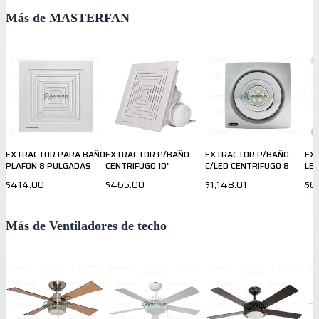
Más de MASTERFAN
EXTRACTOR PARA BAÑO
EXTRACTOR P/BAÑO
EXTRACTOR P/BAÑO
EX
PLAFON 8 PULGADAS
CENTRIFUGO 10"
C/LED CENTRIFUGO 8
LE
$414.00
$465.00
$1,148.01
$6
Más de Ventiladores de techo