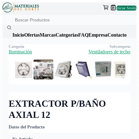
Iniciar Sesión
Inicio
Ofertas
Marcas
Categorias
FAQ
Empresa
Contacto
Categoría
Subcategoría
Iluminación
Ventiladores de techo
EXTRACTOR P/BAÑO
AXIAL 12
Datos del Producto