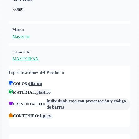
No. Artículo:
35669
Marca:
Masterfan
Fabricante:
MASTERFAN
Especificaciones del Producto
Blanco
COLOR
:
plástico
MATERIAL
:
Individual: caja con presentación y código
PRESENTACIÓN
:
de barras
1 pieza
CONTENIDO
: