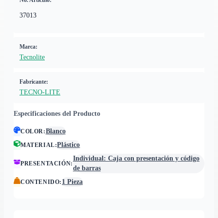
No. Artículo:
37013
Marca:
Tecnolite
Fabricante:
TECNO-LITE
Especificaciones del Producto
Blanco
COLOR
:
Plástico
MATERIAL
:
Individual: Caja con presentación y código
PRESENTACIÓN
:
de barras
1 Pieza
CONTENIDO
: