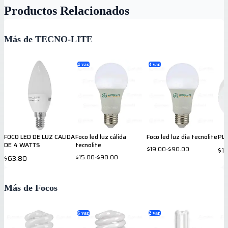
Productos Relacionados
Más de TECNO-LITE
4
var.
3
var.
FOCO LED DE LUZ CALIDA
Foco led luz cálida
Foco led luz día tecnolite
PL
DE 4 WATTS
tecnolite
$19.00
-
$90.00
$1
$15.00
-
$90.00
$63.80
Más de Focos
6
var.
2
var.