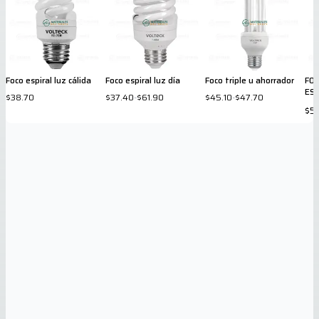
Foco espiral luz cálida
Foco espiral luz día
Foco triple u ahorrador
FO
ES
$38.70
$37.40
-
$61.90
$45.10
-
$47.70
$5