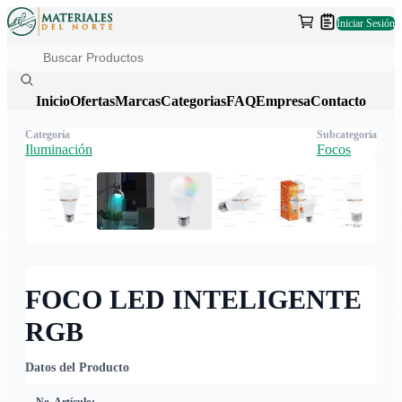
Iniciar Sesión
Inicio
Ofertas
Marcas
Categorias
FAQ
Empresa
Contacto
Categoría
Subcategoría
Iluminación
Focos
FOCO LED INTELIGENTE
RGB
Datos del Producto