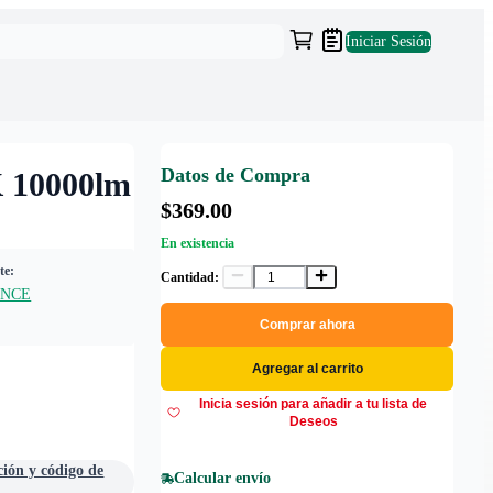
Iniciar Sesión
Datos de Compra
 10000lm
$369.00
En existencia
te:
Cantidad:
ANCE
Comprar ahora
Agregar al carrito
Inicia sesión para añadir a tu lista de
Deseos
ción y código de
Calcular envío