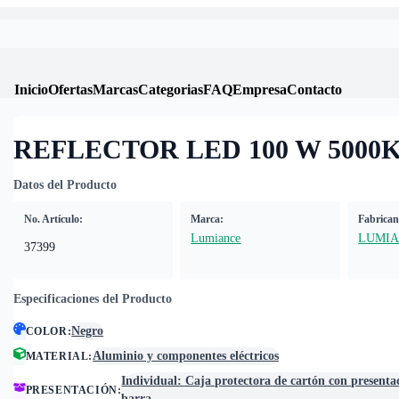
Inicio
Ofertas
Marcas
Categorias
FAQ
Empresa
Contacto
REFLECTOR LED 100 W 5000K
Datos del Producto
No. Artículo:
Marca:
Fabrican
Lumiance
LUMI
37399
Especificaciones del Producto
Negro
COLOR
:
Aluminio y componentes eléctricos
MATERIAL
:
Individual: Caja protectora de cartón con presenta
PRESENTACIÓN
:
barra