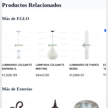
Productos Relacionados
Más de EGLO
2
va
LUMINARIO COLGANTE
LAMPARA COLGANTE
LUMINARIO DE PARED
EGL
BAYMAN 1L
MINTING
MONO
Tec
$2
$1,026.99
$840.00
$1,066.01
Más de Exterior