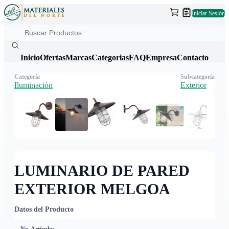
Iniciar Sesión
Inicio
Ofertas
Marcas
Categorias
FAQ
Empresa
Contacto
Categoría
Subcategoría
Iluminación
Exterior
LUMINARIO DE PARED
EXTERIOR MELGOA
Datos del Producto