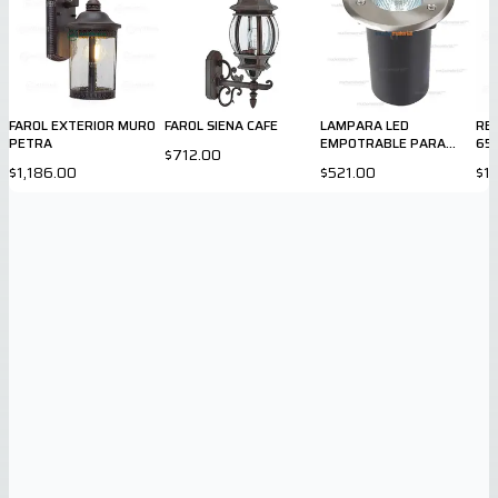
FAROL EXTERIOR MURO
FAROL SIENA CAFE
LAMPARA LED
RE
PETRA
EMPOTRABLE PARA
65
$712.00
EXTERIOR
$1,186.00
$521.00
$1