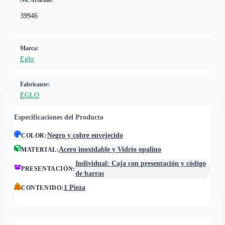
No. Artículo:
39946
Marca:
Eglo
Fabricante:
EGLO
Especificaciones del Producto
Negro y cobre envejecido
COLOR
:
Acero inoxidable y Vidrio opalino
MATERIAL
:
Individual: Caja con presentación y código
PRESENTACIÓN
:
de barras
1 Pieza
CONTENIDO
: