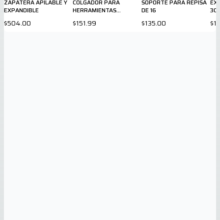
ZAPATERA APILABLE Y
COLGADOR PARA
SOPORTE PARA REPISA
EX
EXPANDIBLE
HERRAMIENTAS
DE 16
30
MANUALES
$504.00
$151.99
$135.00
$1,