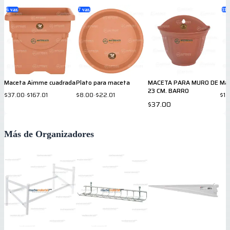
6
var.
7
var.
11
v
Maceta Aimme cuadrada
Plato para maceta
MACETA PARA MURO DE
Mac
23 CM. BARRO
$37.00
-
$167.01
$8.00
-
$22.01
$10
$37.00
Más de Organizadores