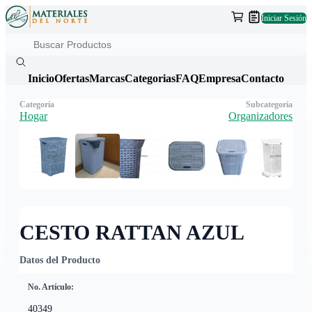
Iniciar Sesión
Inicio
Ofertas
Marcas
Categorias
FAQ
Empresa
Contacto
Categoría
Subcategoría
Hogar
Organizadores
CESTO RATTAN AZUL
Datos del Producto
No. Artículo:
40349