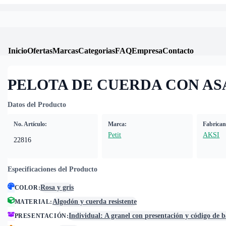
Inicio
Ofertas
Marcas
Categorias
FAQ
Empresa
Contacto
PELOTA DE CUERDA CON AS
Datos del Producto
No. Artículo:
Marca:
Fabrican
Petit
AKSI
22816
Especificaciones del Producto
Rosa y gris
COLOR
:
Algodón y cuerda resistente
MATERIAL
:
Individual: A granel con presentación y código de b
PRESENTACIÓN
: