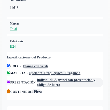
No. Artículo:
14618
Marca:
Total
Fabricante:
H24
Especificaciones del Producto
Blanco con verde
COLOR
:
Quelante. Propilegricol. Fragancia
MATERIAL
:
Individual: A granel con presentación y
PRESENTACIÓN
:
código de barra
1 Pieza
CONTENIDO
: