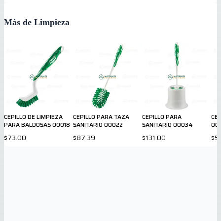
Más de Limpieza
CEPILLO DE LIMPIEZA
CEPILLO PARA TAZA
CEPILLO PARA
CEP
PARA BALDOSAS 00018
SANITARIO 00022
SANITARIO 00034
00
$73.00
$87.39
$131.00
$5