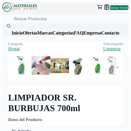
Iniciar Sesión
Inicio
Ofertas
Marcas
Categorias
FAQ
Empresa
Contacto
Categoría
Subcategoría
Hogar
Limpieza
LIMPIADOR SR.
BURBUJAS 700ml
Datos del Producto