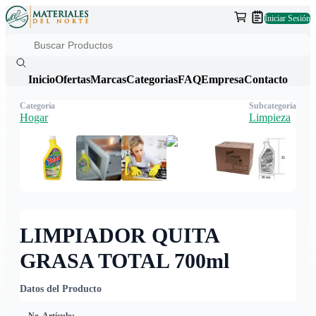
Iniciar Sesión
Inicio
Ofertas
Marcas
Categorias
FAQ
Empresa
Contacto
Categoría
Subcategoría
Hogar
Limpieza
LIMPIADOR QUITA
GRASA TOTAL 700ml
Datos del Producto