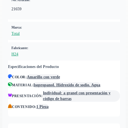
No. Artículo:
21659
Marca:
Total
Fabricante:
H24
Especificaciones del Producto
Amarillo con verde
COLOR
:
Isopropanol. Hidroxido de sodio. Agua
MATERIAL
:
Individual: a granel con presentación y
PRESENTACIÓN
:
código de barras
1 Pieza
CONTENIDO
: