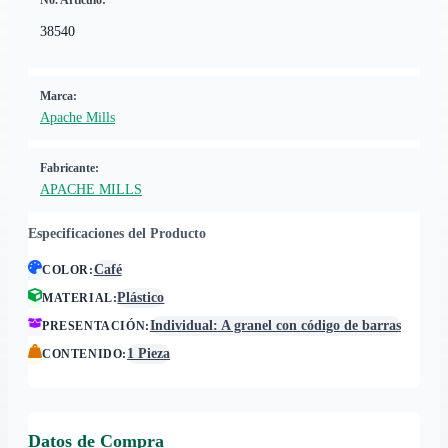
No. Artículo:
38540
Marca:
Apache Mills
Fabricante:
APACHE MILLS
Especificaciones del Producto
Café
COLOR
:
Plástico
MATERIAL
:
Individual: A granel con código de barras
PRESENTACIÓN
:
1 Pieza
CONTENIDO
:
Datos de Compra