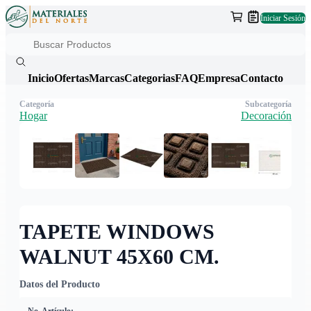
Iniciar Sesión
Inicio
Ofertas
Marcas
Categorias
FAQ
Empresa
Contacto
Categoría
Subcategoría
Hogar
Decoración
TAPETE WINDOWS
WALNUT 45X60 CM.
Datos del Producto