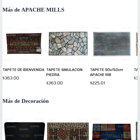
Más de APACHE MILLS
TAPETE DE BIENVENIDA
TAPETE SIMULACION
TAPETE 90x150cm
TA
PIEDRA
APACHE RIB
$363.00
$3
$363.00
$225.01
Más de Decoración