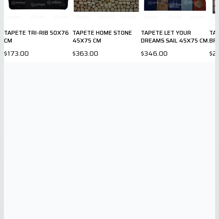
TAPETE TRI-RIB 50X76
TAPETE HOME STONE
TAPETE LET YOUR
TAP
CM
45X75 CM
DREAMS SAIL 45X75 CM.
BR
$173.00
$363.00
$346.00
$2