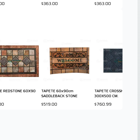
00
$363.00
$363.00
E REDSTONE 60X90
TAPETE 60x90cm
TAPETE CROSSHATCH SM
SADDLEBACK STONE
300X500 CM.
00
$519.00
$760.99