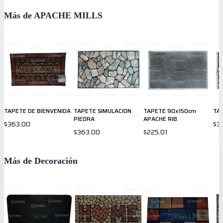
Más de APACHE MILLS
TAPETE DE BIENVENIDA
TAPETE SIMULACION
TAPETE 90x150cm
TA
PIEDRA
APACHE RIB
$363.00
$3
$363.00
$225.01
Más de Decoración