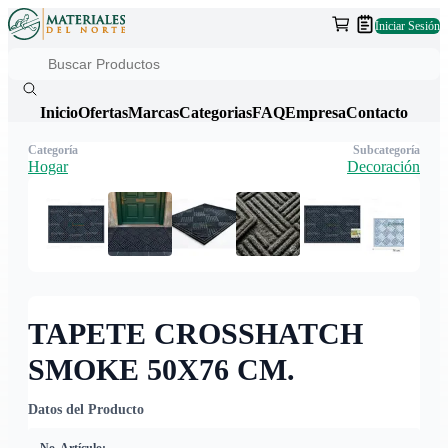
Iniciar Sesión
Inicio
Ofertas
Marcas
Categorias
FAQ
Empresa
Contacto
Categoría
Subcategoría
Hogar
Decoración
TAPETE CROSSHATCH
SMOKE 50X76 CM.
Datos del Producto