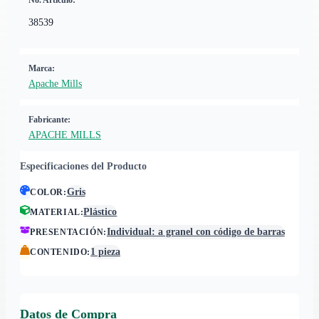
No. Artículo:
38539
Marca:
Apache Mills
Fabricante:
APACHE MILLS
Especificaciones del Producto
Gris
COLOR
:
Plástico
MATERIAL
:
Individual: a granel con código de barras
PRESENTACIÓN
:
1 pieza
CONTENIDO
:
Datos de Compra