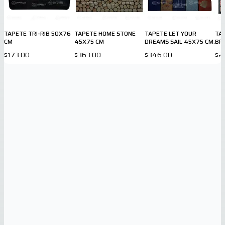
TAPETE TRI-RIB 50X76
TAPETE HOME STONE
TAPETE LET YOUR
TAP
CM
45X75 CM
DREAMS SAIL 45X75 CM.
BR
$173.00
$363.00
$346.00
$2