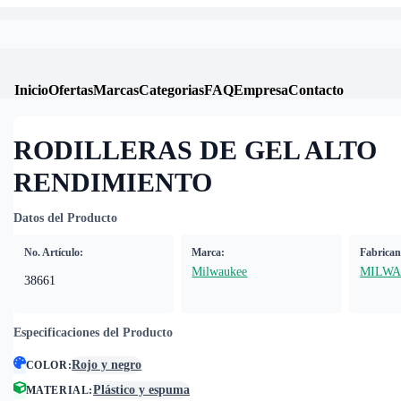
Inicio
Ofertas
Marcas
Categorias
FAQ
Empresa
Contacto
RODILLERAS DE GEL ALTO
RENDIMIENTO
Datos del Producto
No. Artículo:
Marca:
Fabrican
Milwaukee
MILW
38661
Especificaciones del Producto
Rojo y negro
COLOR
:
Plástico y espuma
MATERIAL
: