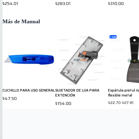
$254.01
$283.01
$310.00
Más de Manual
5
var.
CUCHILLO PARA USO GENERAL
SUJETADOR DE LIJA PARA
Espátula pretul rí
EXTENCIÓN
flexible metal
$47.50
$22.70
-
$27.81
$154.00