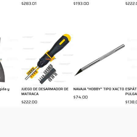
$283.01
$193.00
$222.
gida y
JUEGO DE DESARMADOR DE
NAVAJA "HOBBY" TIPO XACTO
ESPÁT
MATRACA
PULGA
$74.00
$222.00
$138.