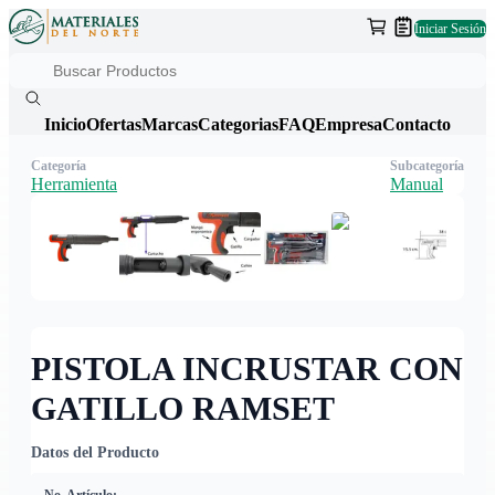
Iniciar Sesión
Inicio
Ofertas
Marcas
Categorias
FAQ
Empresa
Contacto
Categoría
Subcategoría
Herramienta
Manual
PISTOLA INCRUSTAR CON
GATILLO RAMSET
Datos del Producto