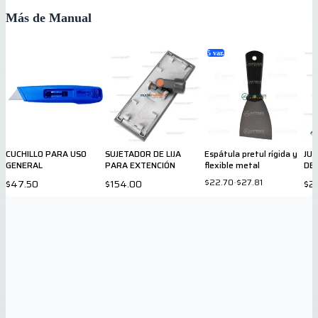
Más de Manual
5
var.
CUCHILLO PARA USO
SUJETADOR DE LIJA
Espátula pretul rígida y
JU
GENERAL
PARA EXTENCIÓN
flexible metal
DE
$22.70
-
$27.81
$47.50
$154.00
$2