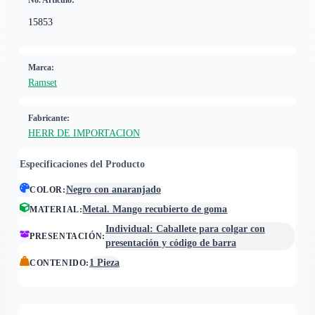
No. Artículo:
15853
Marca:
Ramset
Fabricante:
HERR DE IMPORTACION
Especificaciones del Producto
Negro con anaranjado
COLOR
:
Metal. Mango recubierto de goma
MATERIAL
:
Individual: Caballete para colgar con
PRESENTACIÓN
:
presentación y código de barra
1 Pieza
CONTENIDO
: