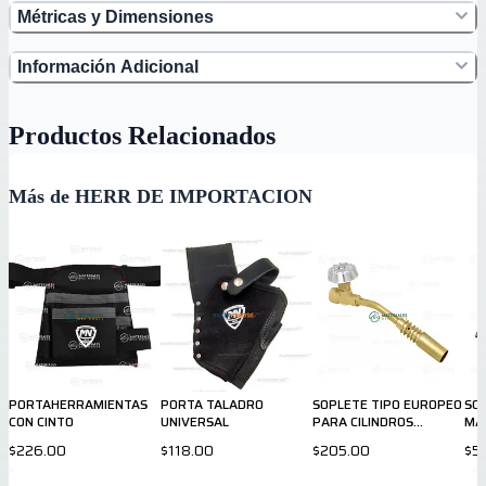
Métricas y Dimensiones
Información Adicional
Productos Relacionados
Más de HERR DE IMPORTACION
PORTAHERRAMIENTAS
PORTA TALADRO
SOPLETE TIPO EUROPEO
SO
CON CINTO
UNIVERSAL
PARA CILINDROS
MA
DESECHABLES
PA
$226.00
$118.00
$205.00
$5