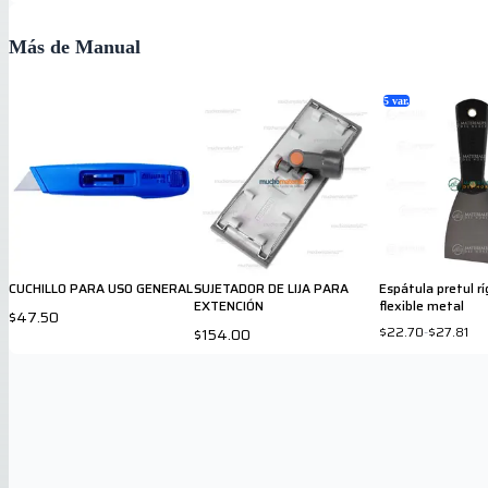
Más de Manual
5
var.
CUCHILLO PARA USO GENERAL
SUJETADOR DE LIJA PARA
Espátula pretul rí
EXTENCIÓN
flexible metal
$47.50
$22.70
-
$27.81
$154.00