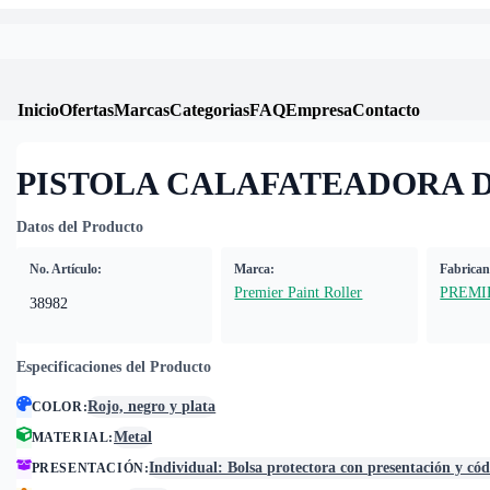
Inicio
Ofertas
Marcas
Categorias
FAQ
Empresa
Contacto
PISTOLA CALAFATEADORA D
Datos del Producto
No. Artículo:
Marca:
Fabrican
Premier Paint Roller
PREMI
38982
Especificaciones del Producto
Rojo, negro y plata
COLOR
:
Metal
MATERIAL
:
Individual: Bolsa protectora con presentación y có
PRESENTACIÓN
: