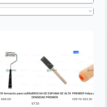
4
var.
R Armazón para rodillo
BROCHA DE ESPUMA DE ALTA
PREMIER Felpa premier 9"
DENSIDAD PREMIER
-
$68.00
$39.70
-
$63.30
$7.51