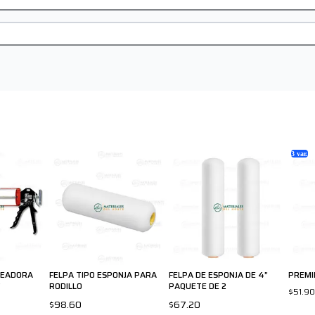
3
var.
TEADORA
FELPA TIPO ESPONJA PARA
FELPA DE ESPONJA DE 4”
PREMIE
"
RODILLO
PAQUETE DE 2
$51.90
$98.60
$67.20