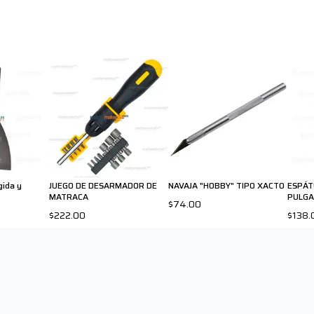
gida y
JUEGO DE DESARMADOR DE
NAVAJA "HOBBY" TIPO XACTO
ESPÁT
MATRACA
PULGA
$74.00
$222.00
$138.