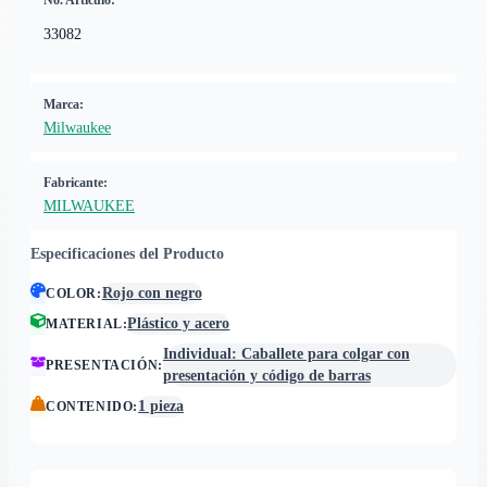
No. Artículo:
33082
Marca:
Milwaukee
Fabricante:
MILWAUKEE
Especificaciones del Producto
Rojo con negro
COLOR
:
Plástico y acero
MATERIAL
:
Individual: Caballete para colgar con
PRESENTACIÓN
:
presentación y código de barras
1 pieza
CONTENIDO
: