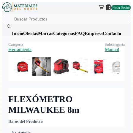
Iniciar Sesión
Inicio
Ofertas
Marcas
Categorias
FAQ
Empresa
Contacto
Categoría
Subcategoría
Herramienta
Manual
FLEXÓMETRO
MILWAUKEE 8m
Datos del Producto