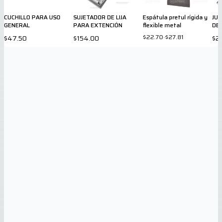
CUCHILLO PARA USO
SUJETADOR DE LIJA
Espátula pretul rígida y
JU
GENERAL
PARA EXTENCIÓN
flexible metal
DE
$22.70
-
$27.81
$47.50
$154.00
$2