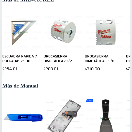
ESCUADRA RAPIDA 7
BROCASIERRA
BROCASIERRA
BR
PULGADAS 2990
BIMETÁLICA 2 1/2
BIMETÁLICA 2 5/8
BIM
49569631
49569633
49
$254.01
$283.01
$310.00
$2
Más de Manual
5
var.