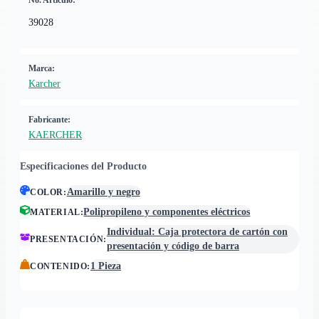
No. Artículo:
39028
Marca:
Karcher
Fabricante:
KAERCHER
Especificaciones del Producto
Amarillo y negro
COLOR
:
Polipropileno y componentes eléctricos
MATERIAL
:
Individual: Caja protectora de cartón con
PRESENTACIÓN
:
presentación y código de barra
1 Pieza
CONTENIDO
: