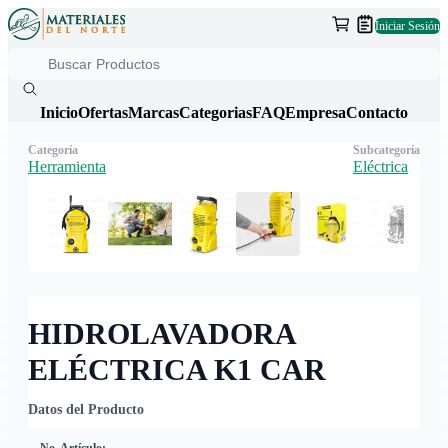
Iniciar Sesión
Inicio
Ofertas
Marcas
Categorias
FAQ
Empresa
Contacto
Categoría
Subcategoría
Herramienta
Eléctrica
HIDROLAVADORA
ELÉCTRICA K1 CAR
Datos del Producto