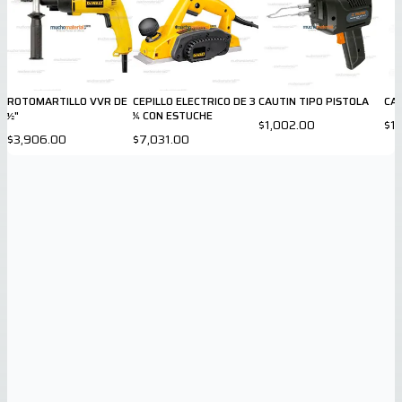
ROTOMARTILLO VVR DE
CEPILLO ELECTRICO DE 3
CAUTIN TIPO PISTOLA
CAU
½"
¼ CON ESTUCHE
$1,002.00
$1
$3,906.00
$7,031.00