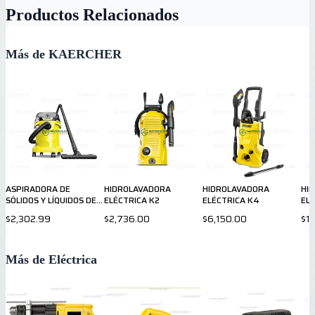
Productos Relacionados
Más de KAERCHER
ASPIRADORA DE
HIDROLAVADORA
HIDROLAVADORA
HI
SÓLIDOS Y LÍQUIDOS DE
ELÉCTRICA K2
ELÉCTRICA K4
EL
15 LITROS
$2,302.99
$2,736.00
$6,150.00
$1,
Más de Eléctrica