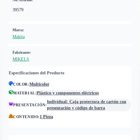
No. Artículo:
39579
Marca:
Makita
Fabricante:
MIKELS
Especificaciones del Producto
Multicolor
COLOR
:
Plástico y componentes eléctricos
MATERIAL
:
Individual: Caja protectora de cartón con
PRESENTACIÓN
:
presentación y código de barra
1 Pieza
CONTENIDO
: