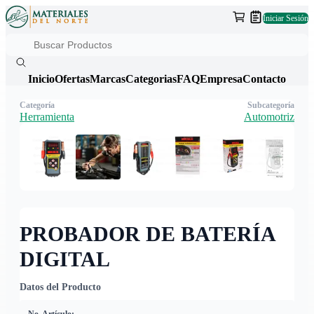
Iniciar Sesión
Inicio
Ofertas
Marcas
Categorias
FAQ
Empresa
Contacto
Categoría
Subcategoría
Herramienta
Automotriz
PROBADOR DE BATERÍA
DIGITAL
Datos del Producto