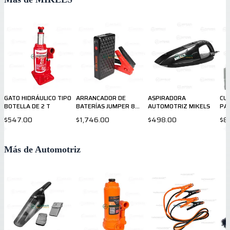
GATO HIDRÁULICO TIPO
ARRANCADOR DE
ASPIRADORA
CU
BOTELLA DE 2 T
BATERÍAS JUMPER 8
AUTOMOTRIZ MIKELS
PA
000 MAh
$547.00
$1,746.00
$498.00
$8
Más de Automotriz