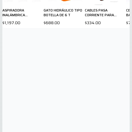
ASPIRADORA
GATO HIDRÁULICO TIPO
CABLES PASA
CEP
INALÁMBRICA
BOTELLA DE 6 T
CORRIENTE PARA
BAT
AUTOMOTRIZ B&D
AUTOS
TR
$1,197.00
$688.00
$334.00
$7