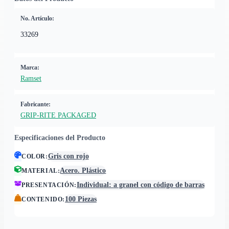
No. Artículo:
33269
Marca:
Ramset
Fabricante:
GRIP-RITE PACKAGED
Especificaciones del Producto
Gris con rojo
COLOR
:
Acero. Plástico
MATERIAL
:
Individual: a granel con código de barras
PRESENTACIÓN
:
100 Piezas
CONTENIDO
: