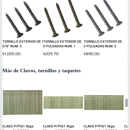
TORNILLO EXTERIOR DE 1
TORNILLO EXTERIOR DE
TORNILLO EXTERIOR DE
5/8" NUM. 5
2 PULGADAS NUM. 1
2 PULGADAS NUM. 5
$1,005.00
$209.70
$890.00
Más de Clavos, tornillos y taquetes
CLAVO P/PIST 16ga
CLAVO P/PIST 16ga
CLAVO P/PIST 16ga
CLA