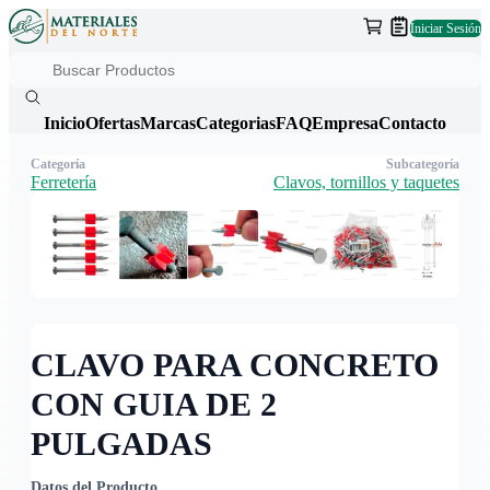
Iniciar Sesión
Inicio
Ofertas
Marcas
Categorias
FAQ
Empresa
Contacto
Categoría
Subcategoría
Ferretería
Clavos, tornillos y taquetes
CLAVO PARA CONCRETO
CON GUIA DE 2
PULGADAS
Datos del Producto