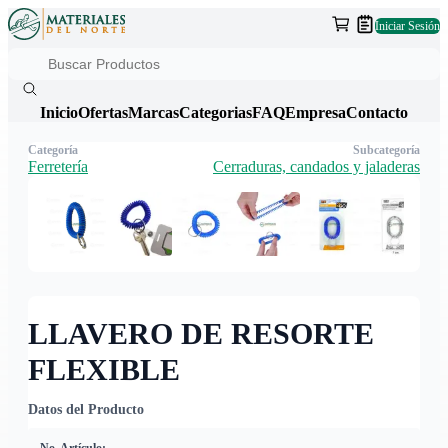
Iniciar Sesión
Inicio
Ofertas
Marcas
Categorias
FAQ
Empresa
Contacto
Categoría
Subcategoría
Ferretería
Cerraduras, candados y jaladeras
LLAVERO DE RESORTE
FLEXIBLE
Datos del Producto