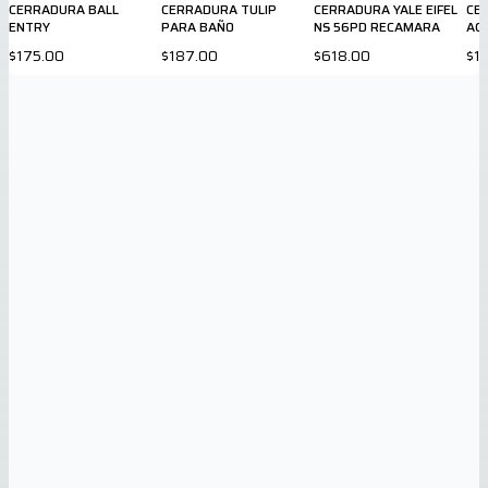
CERRADURA BALL
CERRADURA TULIP
CERRADURA YALE EIFEL
CE
ENTRY
PARA BAÑO
NS 56PD RECAMARA
AC
IN
$175.00
$187.00
$618.00
$1