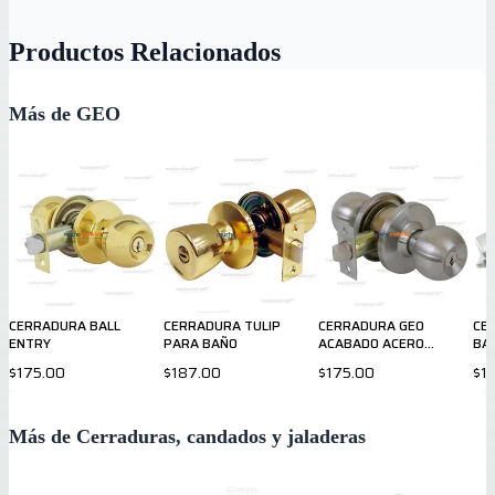
Productos Relacionados
Más de GEO
CERRADURA BALL
CERRADURA TULIP
CERRADURA GEO
CE
ENTRY
PARA BAÑO
ACABADO ACERO
BA
INOXIDABLE
$175.00
$187.00
$175.00
$1
Más de Cerraduras, candados y jaladeras