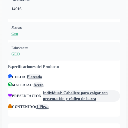
No. Artículo:
14916
Marca:
Geo
Fabricante:
GEO
Especificaciones del Producto
Plateado
COLOR
:
Acero
MATERIAL
:
Individual: Caballete para colgar con
PRESENTACIÓN
:
presentación y código de barra
1 Pieza
CONTENIDO
: