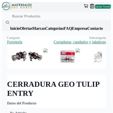
Iniciar Sesión
Inicio
Ofertas
Marcas
Categorias
FAQ
Empresa
Contacto
Categoría
Subcategoría
Ferretería
Cerraduras, candados y jaladeras
CERRADURA GEO TULIP
ENTRY
Datos del Producto