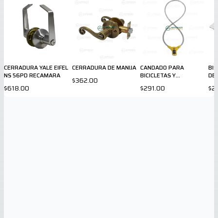
CERRADURA YALE EIFEL
CERRADURA DE MANIJA
CANDADO PARA
BI
NS 56PD RECAMARA
BICICLETAS Y
DE
$362.00
MOTOCICLETAS
$618.00
$291.00
$2