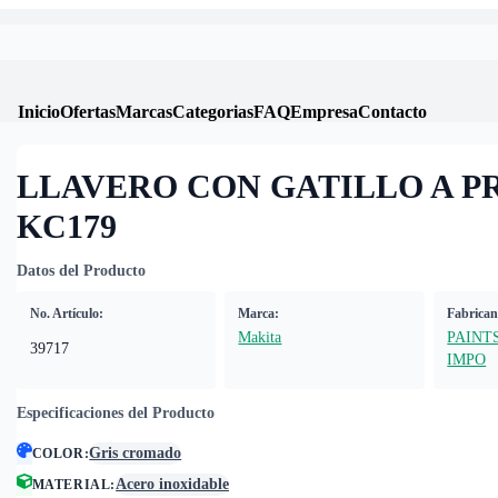
Inicio
Ofertas
Marcas
Categorias
FAQ
Empresa
Contacto
LLAVERO CON GATILLO A P
KC179
Datos del Producto
No. Artículo:
Marca:
Fabrican
Makita
PAINT
39717
IMPO
Especificaciones del Producto
Gris cromado
COLOR
:
Acero inoxidable
MATERIAL
: