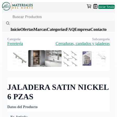
Iniciar Sesión
Inicio
Ofertas
Marcas
Categorias
FAQ
Empresa
Contacto
Categoría
Subcategoría
Ferretería
Cerraduras, candados y jaladeras
JALADERA SATIN NICKEL
6 PZAS
Datos del Producto