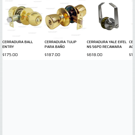
CERRADURA BALL
CERRADURA TULIP
CERRADURA YALE EIFEL
CE
ENTRY
PARA BAÑO
NS 56PD RECAMARA
AC
IN
$175.00
$187.00
$618.00
$1