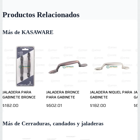
Productos Relacionados
Más de KASAWARE
JALADERA PARA
JALADERA BRONCE
JALADERA NIQUEL PARA
JA
GABINETE BRONCE
PARA GABINETE
GABINETE
GA
$182.00
$602.01
$182.00
$6
Más de Cerraduras, candados y jaladeras