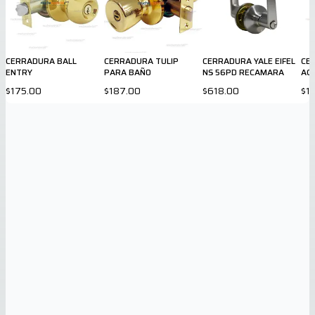
CERRADURA BALL
CERRADURA TULIP
CERRADURA YALE EIFEL
CE
ENTRY
PARA BAÑO
NS 56PD RECAMARA
AC
IN
$175.00
$187.00
$618.00
$1