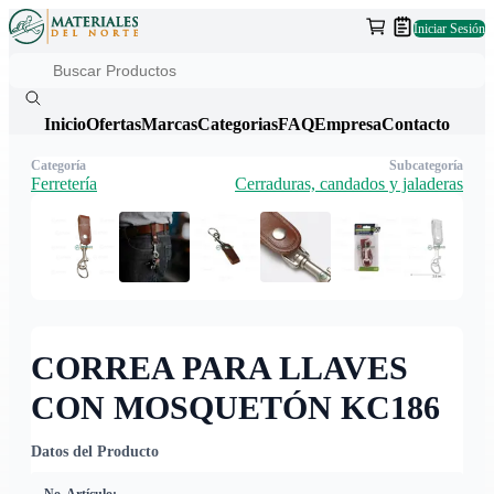
Iniciar Sesión
Inicio
Ofertas
Marcas
Categorias
FAQ
Empresa
Contacto
Categoría
Subcategoría
Ferretería
Cerraduras, candados y jaladeras
CORREA PARA LLAVES
CON MOSQUETÓN KC186
Datos del Producto