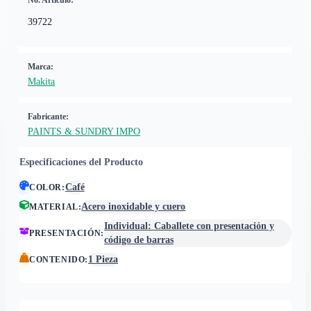
No. Artículo:
39722
Marca:
Makita
Fabricante:
PAINTS & SUNDRY IMPO
Especificaciones del Producto
Café
COLOR
:
Acero inoxidable y cuero
MATERIAL
:
Individual: Caballete con presentación y
PRESENTACIÓN
:
código de barras
1 Pieza
CONTENIDO
: