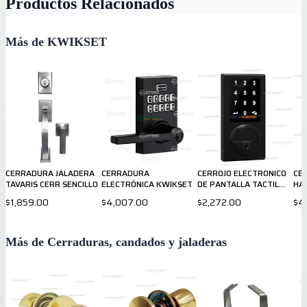
Productos Relacionados
Más de KWIKSET
CERRADURA JALADERA
CERRADURA
CERROJO ELECTRONICO
CE
TAVARIS CERR SENCILLO
ELECTRÓNICA KWIKSET
DE PANTALLA TACTIL
HAL
NEGRO
TO
$1,859.00
$4,007.00
$2,272.00
$4
Más de Cerraduras, candados y jaladeras