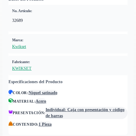
No. Artículo:
32689
Marca:
Kwikset
Fabricante:
KWIKSET
Especificaciones del Producto
Níquel satinado
COLOR
:
Acero
MATERIAL
:
Individual: Caja con presentación y código
PRESENTACIÓN
:
de barras
1 Pieza
CONTENIDO
: