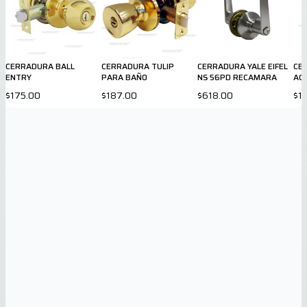
CERRADURA BALL
CERRADURA TULIP
CERRADURA YALE EIFEL
CE
ENTRY
PARA BAÑO
NS 56PD RECAMARA
AC
IN
$175.00
$187.00
$618.00
$1