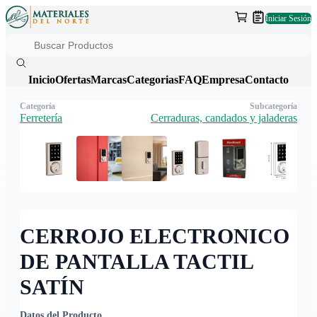
Iniciar Sesión
Inicio
Ofertas
Marcas
Categorias
FAQ
Empresa
Contacto
Categoría
Subcategoría
Ferretería
Cerraduras, candados y jaladeras
CERROJO ELECTRONICO
DE PANTALLA TACTIL
SATÍN
Datos del Producto