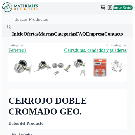
Iniciar Sesión
Inicio
Ofertas
Marcas
Categorias
FAQ
Empresa
Contacto
Categoría
Subcategoría
Ferretería
Cerraduras, candados y jaladeras
CERROJO DOBLE
CROMADO GEO.
Datos del Producto