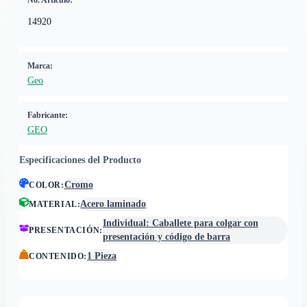
No. Artículo:
14920
Marca:
Geo
Fabricante:
GEO
Especificaciones del Producto
Cromo
COLOR
:
Acero laminado
MATERIAL
:
Individual: Caballete para colgar con
PRESENTACIÓN
:
presentación y código de barra
1 Pieza
CONTENIDO
: