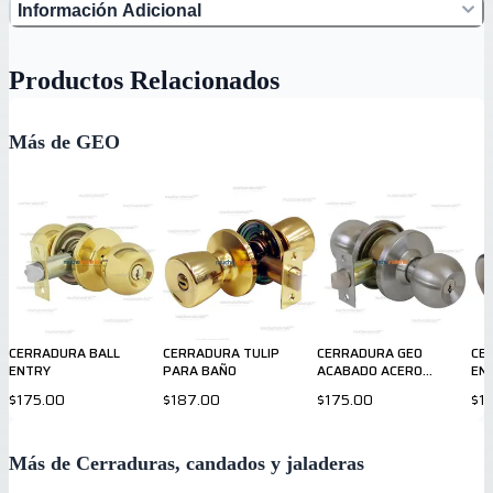
Información Adicional
Productos Relacionados
Más de GEO
CERRADURA BALL
CERRADURA TULIP
CERRADURA GEO
CE
ENTRY
PARA BAÑO
ACABADO ACERO
EN
INOXIDABLE
$175.00
$187.00
$175.00
$1
Más de Cerraduras, candados y jaladeras