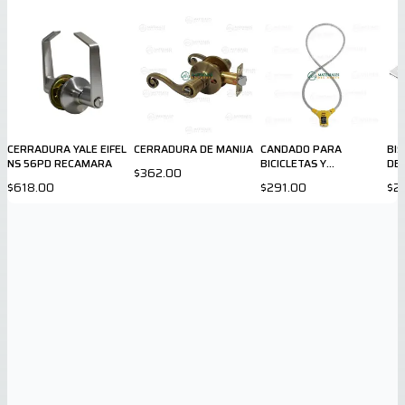
CERRADURA YALE EIFEL
CERRADURA DE MANIJA
CANDADO PARA
BI
NS 56PD RECAMARA
BICICLETAS Y
DE
$362.00
MOTOCICLETAS
$618.00
$291.00
$2