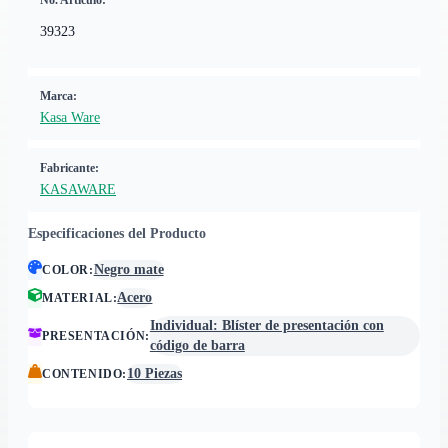
No. Artículo:
39323
Marca:
Kasa Ware
Fabricante:
KASAWARE
Especificaciones del Producto
Negro mate
COLOR
:
Acero
MATERIAL
:
Individual: Blíster de presentación con
PRESENTACIÓN
:
código de barra
10 Piezas
CONTENIDO
: