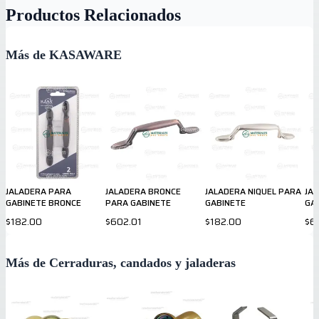
Productos Relacionados
Más de KASAWARE
JALADERA PARA
JALADERA BRONCE
JALADERA NIQUEL PARA
JA
GABINETE BRONCE
PARA GABINETE
GABINETE
GA
$182.00
$602.01
$182.00
$6
Más de Cerraduras, candados y jaladeras