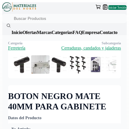
Iniciar Sesión
Inicio
Ofertas
Marcas
Categorias
FAQ
Empresa
Contacto
Categoría
Subcategoría
Ferretería
Cerraduras, candados y jaladeras
BOTON NEGRO MATE
40MM PARA GABINETE
Datos del Producto