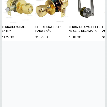
CERRADURA BALL
CERRADURA TULIP
CERRADURA YALE EIFEL
CE
ENTRY
PARA BAÑO
NS 56PD RECAMARA
AC
IN
$175.00
$187.00
$618.00
$1