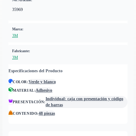
No. Artículo:
35969
Marca:
3M
Fabricante:
3M
Especificaciones del Producto
Verde y blanco
COLOR
:
Adhesivo
MATERIAL
:
Individual: caja con presentación y código
PRESENTACIÓN
:
de barras
48 piezas
CONTENIDO
: