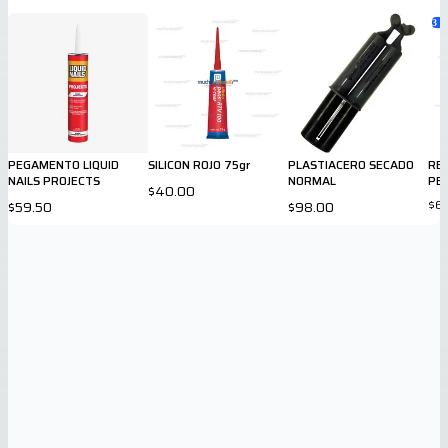
3
va
PEGAMENTO LIQUID
SILICON ROJO 75gr
PLASTIACERO SECADO
RES
NAILS PROJECTS
NORMAL
PE
$40.00
$6
$59.50
$98.00