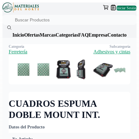
Iniciar Sesión
Inicio
Ofertas
Marcas
Categorias
FAQ
Empresa
Contacto
Categoría
Subcategoría
Ferretería
Adhesivos y cintas
CUADROS ESPUMA
DOBLE MOUNT INT.
Datos del Producto