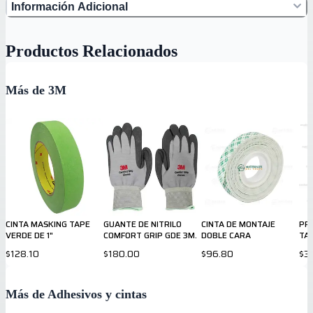
Información Adicional
Productos Relacionados
Más de 3M
CINTA MASKING TAPE
GUANTE DE NITRILO
CINTA DE MONTAJE
PR
VERDE DE 1"
COMFORT GRIP GDE 3M.
DOBLE CARA
TAP
$128.10
$180.00
$96.80
$3
Más de Adhesivos y cintas