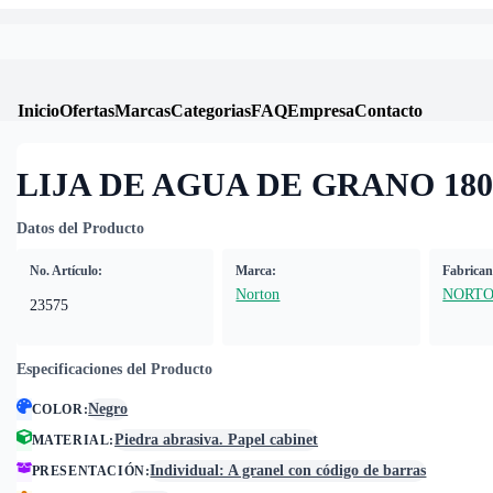
Inicio
Ofertas
Marcas
Categorias
FAQ
Empresa
Contacto
LIJA DE AGUA DE GRANO 180
Datos del Producto
No. Artículo:
Marca:
Fabrican
Norton
NORT
23575
Especificaciones del Producto
Negro
COLOR
:
Piedra abrasiva. Papel cabinet
MATERIAL
:
Individual: A granel con código de barras
PRESENTACIÓN
: