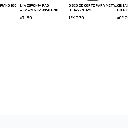
 GRANO 100
LIJA ESPONJA PAD
DISCO DE CORTE PARA METAL
CINTA
4½x5½x3/16" #150 FINO
DE 14x7/64x1
FUERT
$51.90
$247.30
$62.0