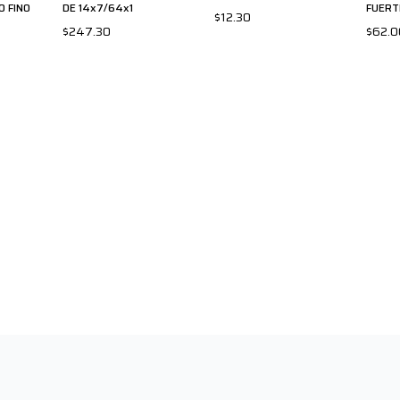
0 FINO
DE 14x7/64x1
FUERT
$12.30
$247.30
$62.0