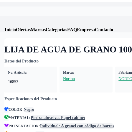
Inicio
Ofertas
Marcas
Categorias
FAQ
Empresa
Contacto
LIJA DE AGUA DE GRANO 100
Datos del Producto
No. Artículo:
Marca:
Fabrican
Norton
NORT
16853
Especificaciones del Producto
Negro
COLOR
:
Piedra abrasiva. Papel cabinet
MATERIAL
:
Individual: A granel con código de barras
PRESENTACIÓN
: