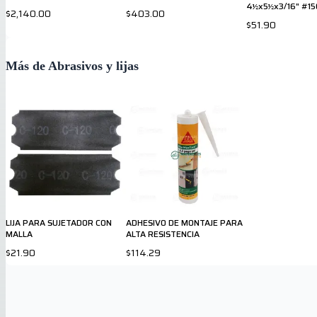
4½x5½x3/16" #15
$2,140.00
$403.00
$51.90
Más de Abrasivos y lijas
LIJA PARA SUJETADOR CON
ADHESIVO DE MONTAJE PARA
MALLA
ALTA RESISTENCIA
$21.90
$114.29