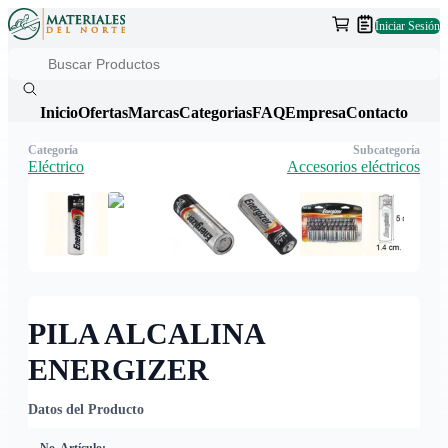
Iniciar Sesión
Inicio
Ofertas
Marcas
Categorias
FAQ
Empresa
Contacto
Categoría
Subcategoría
Eléctrico
Accesorios eléctricos
PILA ALCALINA
ENERGIZER
Datos del Producto