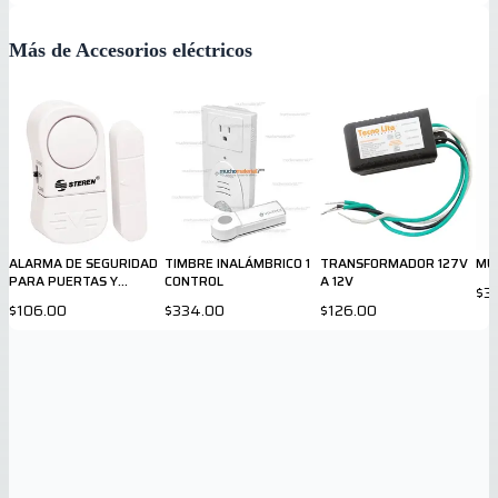
Más de Accesorios eléctricos
ALARMA DE SEGURIDAD
TIMBRE INALÁMBRICO 1
TRANSFORMADOR 127V
MU
PARA PUERTAS Y
CONTROL
A 12V
$3
VENTANAS
$106.00
$334.00
$126.00