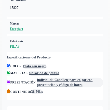
No. Artículo:
15827
Marca:
Energizer
Fabricante:
PILAS
Especificaciones del Producto
Plata con negro
COLOR
:
hidróxido de potasio
MATERIAL
:
Individual: Caballete para colgar con
PRESENTACIÓN
:
presentación y código de barra
36 Pilas
CONTENIDO
: