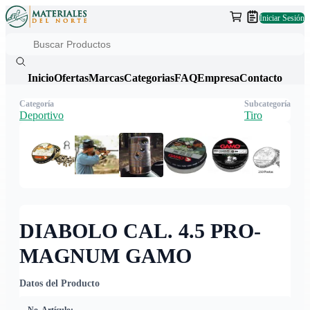
Iniciar Sesión
Inicio
Ofertas
Marcas
Categorias
FAQ
Empresa
Contacto
Categoría
Subcategoría
Deportivo
Tiro
DIABOLO CAL. 4.5 PRO-
MAGNUM GAMO
Datos del Producto