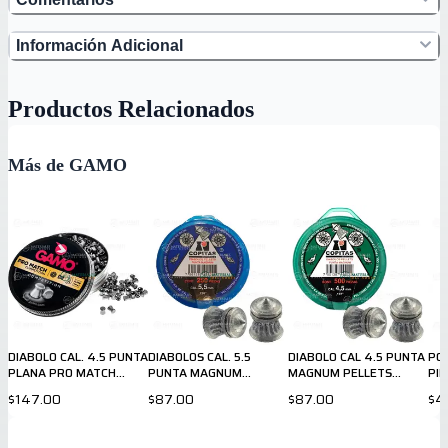
Información Adicional
Productos Relacionados
Más de GAMO
DIABOLO CAL. 4.5 PUNTA
DIABOLOS CAL. 5.5
DIABOLO CAL 4.5 PUNTA
POS
PLANA PRO MATCH
PUNTA MAGNUM
MAGNUM PELLETS
PIE
GAMO
PELLETS COPITAS
COPITAS
$147.00
$87.00
$87.00
$4