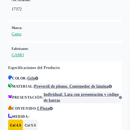
No. Artículo:
17372
Marca:
Gamo
Fabricante:
GAMO
Especificaciones del Producto
Gris
COLOR
:
Proyectil de plomo. Contenedor de lámina
MATERIAL
:
Individual: Lata con presentación y código
PRESENTACIÓN
:
de barras
1 Pieza
CONTENIDO
:
MEDIDA
:
Cal 4.5
Cal 5.5