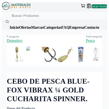
Iniciar Sesión
Inicio
Ofertas
Marcas
Categorias
FAQ
Empresa
Contacto
Categoría
Subcategoría
Deportivo
Pesca
CEBO DE PESCA BLUE-
FOX VIBRAX ¼ GOLD
CUCHARITA SPINNER.
Datos del Producto