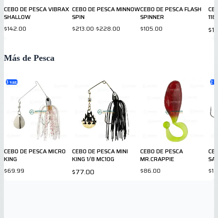
CEBO DE PESCA VIBRAX
CEBO DE PESCA MINNOW
CEBO DE PESCA FLASH
CEB
SHALLOW
SPIN
SPINNER
118
$142.00
$213.00
-
$228.00
$105.00
$1
Más de Pesca
3
var.
2
va
CEBO DE PESCA MICRO
CEBO DE PESCA MINI
CEBO DE PESCA
CE
KING
KING 1/8 MC10G
MR.CRAPPIE
SA
$69.99
$86.00
$10
$77.00